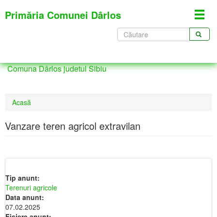
Mergi
Primăria Comunei Dârlos
Toggl
la
navig
conţinutul
Formular
principal
de
CĂUTARE
căutare
Comuna Dârlos judetul Sibiu
Eşti
Acasă
aici
Vanzare teren agricol extravilan
Tip anunt:
Terenuri agricole
Data anunt:
07.02.2025
Fisiere anunt: