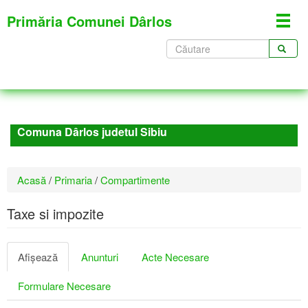
Mergi
Primăria Comunei Dârlos
Toggl
la
navig
conţinutul
Formular
principal
de
CĂUTARE
căutare
Comuna Dârlos judetul Sibiu
Eşti
Acasă
/
Primaria
/
Compartimente
aici
Taxe si impozite
Taburi
Afişează
(tab
Anunturi
Acte Necesare
primare
activ)
Formulare Necesare