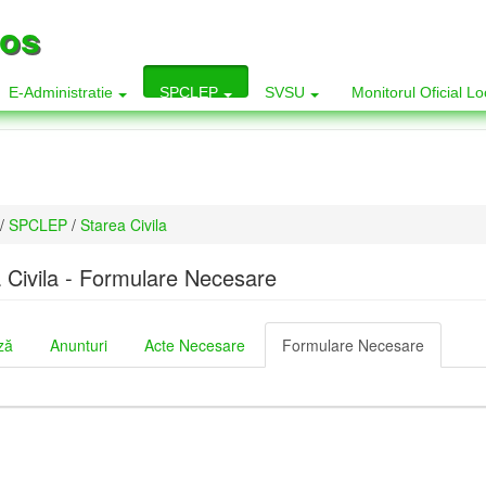
los
E-Administratie
SPCLEP
SVSU
Monitorul Oficial L
/
SPCLEP
/
Starea Civila
 Civila - Formulare Necesare
ză
Anunturi
Acte Necesare
Formulare Necesare
(tab
e
activ)