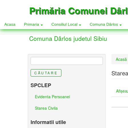
Mergi
Primăria Comunei Dâr
la
conţinutul
principal
Acasa
Primaria
Consiliul Local
Comuna Dârlos
Comuna Dârlos judetul Sibiu
Eşti
Acasă
aici
Starea
CĂUTARE
SPCLEP
Taburi
Afişea
primar
Evidenta Persoanei
Starea Civila
Informatii utile