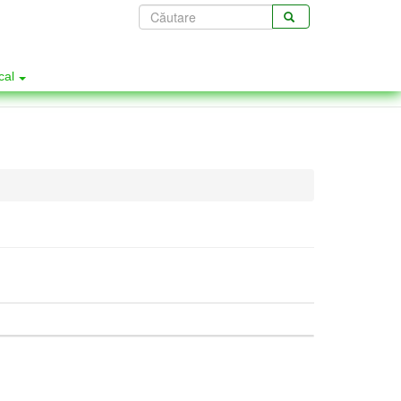
Formular
de
CĂUTARE
căutare
ocal