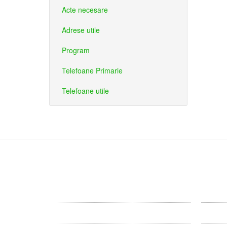
Acte necesare
Adrese utile
Program
Telefoane Primarie
Telefoane utile
Primaria
Consi
Primăria Dîrlos
Consiliu
Conducerea
Comisii 