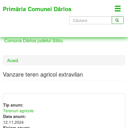
Mergi
Primăria Comunei Dârlos
Toggl
la
navig
conţinutul
Formular
principal
de
CĂUTARE
căutare
Comuna Dârlos judetul Sibiu
Eşti
Acasă
aici
Vanzare teren agricol extravilan
Tip anunt:
Terenuri agricole
Data anunt:
12.11.2024
Fisiere anunt: