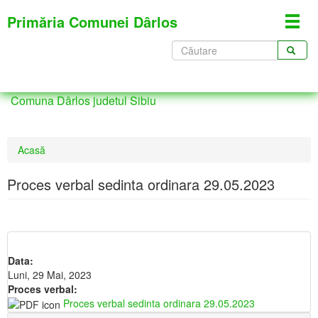
Mergi
Primăria Comunei Dârlos
Toggl
la
navig
conţinutul
Formular
principal
de
CĂUTARE
căutare
Comuna Dârlos judetul Sibiu
Eşti
Acasă
aici
Proces verbal sedinta ordinara 29.05.2023
Data:
Luni, 29 Mai, 2023
Proces verbal:
Proces verbal sedinta ordinara 29.05.2023