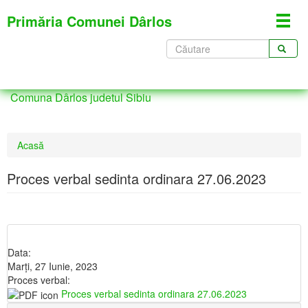
Mergi
Primăria Comunei Dârlos
Toggl
la
navig
conţinutul
Formular
principal
de
CĂUTARE
căutare
Comuna Dârlos judetul Sibiu
Eşti
Acasă
aici
Proces verbal sedinta ordinara 27.06.2023
Data:
Marţi, 27 Iunie, 2023
Proces verbal:
Proces verbal sedinta ordinara 27.06.2023