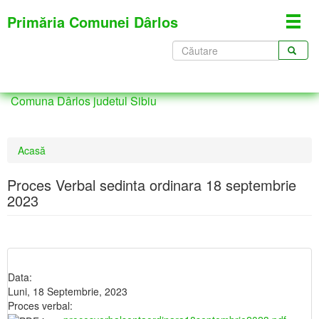
Mergi
Primăria Comunei Dârlos
Toggl
la
navig
conţinutul
Formular
principal
de
CĂUTARE
căutare
Comuna Dârlos judetul Sibiu
Eşti
Acasă
aici
Proces Verbal sedinta ordinara 18 septembrie
2023
Data:
Luni, 18 Septembrie, 2023
Proces verbal: