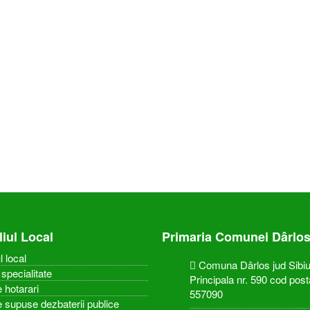
liul Local
Primaria Comunei Dârlo
l local
Comuna Dârlos jud Sibiu,
specialitate
Principala nr. 590 cod post
 hotarari
557090
e supuse dezbaterii publice