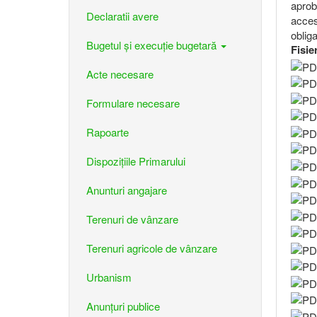
aprob
Declaratii avere
acces
obliga
Bugetul şi execuţie bugetară
Fisie
Acte necesare
Formulare necesare
Rapoarte
Dispozițiile Primarului
Anunturi angajare
Terenuri de vânzare
Terenuri agricole de vânzare
Urbanism
Anunțuri publice