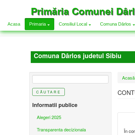
Mergi
Primăria Comunei Dâr
la
conţinutul
principal
Acasa
Primaria
Consiliul Local
Comuna Dârlos
Comuna Dârlos judetul Sibiu
Eşti
Acasă
aici
CONT
CĂUTARE
Informatii publice
Alegeri 2025
Transparenta decizionala
În con