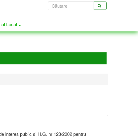
Formular
de
CĂUTARE
căutare
cial Local
i de interes public si H.G. nr 123/2002 pentru