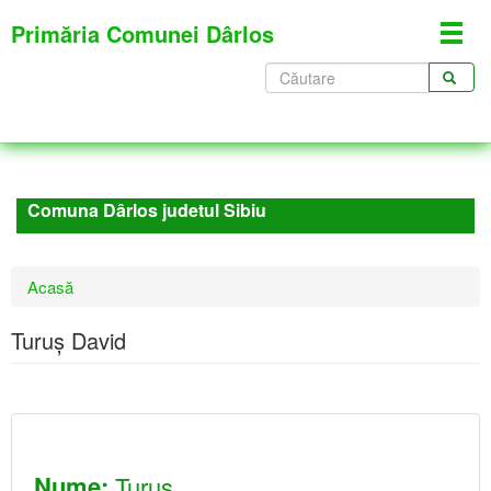
Mergi
Primăria Comunei Dârlos
Toggl
la
navig
conţinutul
Formular
principal
de
CĂUTARE
căutare
Comuna Dârlos judetul Sibiu
Eşti
Acasă
aici
Turuș David
Nume:
Turuș