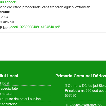
uri agricole
incheiere etape procedurale-vanzare teren agricol extravilan
 anunt:
.2024
re anunt:
doc01923920240814104540.pdf
liul Local
Primaria Comunei Dârlo
l local
Comuna Dârlos jud Sibiu,
specialitate
Principala nr. 590 cod post
 hotarari
557090
e supuse dezbaterii publice
e sedintelor
(0040)-0269-852400