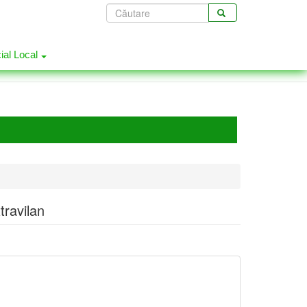
Formular
de
CĂUTARE
căutare
cial Local
travilan