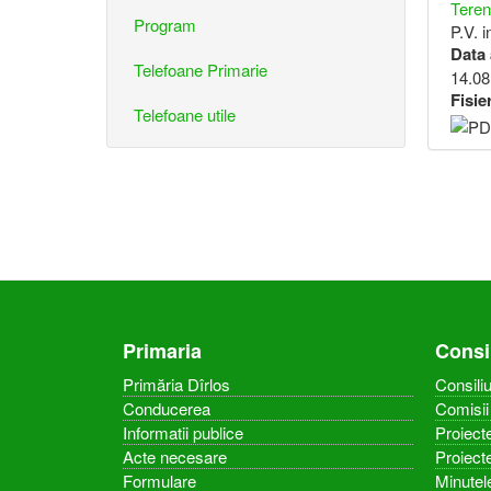
Teren
Program
P.V. 
Data
Telefoane Primarie
14.08
Fisie
Telefoane utile
Primaria
Consi
Primăria Dîrlos
Consiliu
Conducerea
Comisii 
Informatii publice
Proiecte
Acte necesare
Proiect
Formulare
Minutel