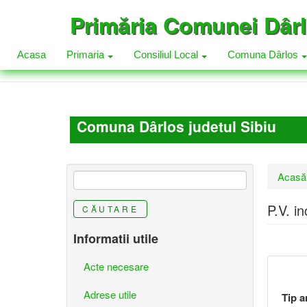
Mergi
Primăria Comunei Dâr
la
conţinutul
principal
Acasa
Primaria
Consiliul Local
Comuna Dârlos
Comuna Dârlos judetul Sibiu
Eşti
Acasă
aici
P.V. i
CĂUTARE
Informatii utile
Acte necesare
Adrese utile
Tip a