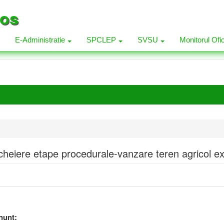
los
E-Administratie
SPCLEP
SVSU
Monitorul Ofi
ncheiere etape procedurale-vanzare teren agricol ex
nunt: