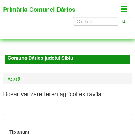
Mergi
Primăria Comunei Dârlos
Toggl
la
navig
conţinutul
Formular
principal
de
CĂUTARE
căutare
Comuna Dârlos judetul Sibiu
Eşti
Acasă
aici
Dosar vanzare teren agricol extravilan
Tip anunt: