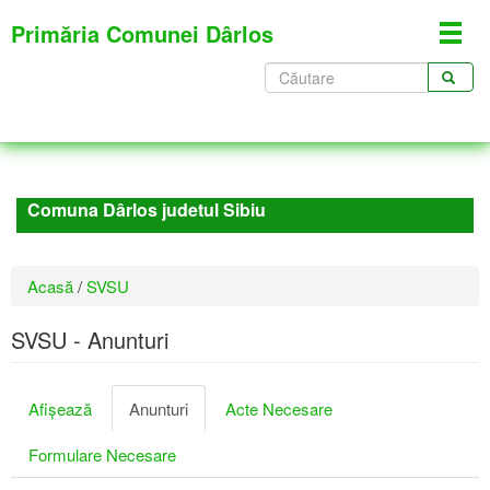
Mergi
Primăria Comunei Dârlos
Toggl
la
navig
conţinutul
Formular
principal
de
CĂUTARE
căutare
Comuna Dârlos judetul Sibiu
Eşti
Acasă
/
SVSU
aici
SVSU - Anunturi
Taburi
Afişează
Anunturi
(tab
Acte Necesare
primare
activ)
Formulare Necesare