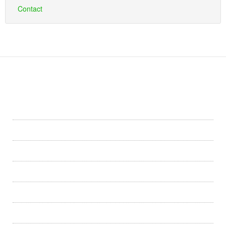
Contact
Primaria
Primăria Dîrlos
Conducerea
Informatii publice
Acte necesare
Formulare
Program