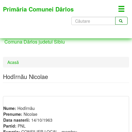
Mergi
Primăria Comunei Dârlos
Toggl
la
navig
conţinutul
Formular
principal
de
CĂUTARE
căutare
Comuna Dârlos judetul Sibiu
Eşti
Acasă
aici
Hodîrnău Nicolae
Nume:
Hodîrnău
Prenume:
Nicolae
Data nasterii:
14/10/1963
Partid:
PNL
Functia:
CONSILIER LOCAL - membru