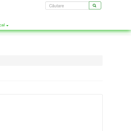
Formular
de
CĂUTARE
căutare
ocal