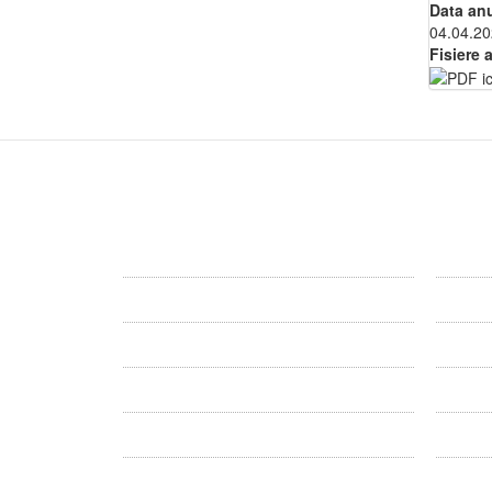
Data an
04.04.2
Fisiere 
Primaria
Consi
Primăria Dîrlos
Consiliu
Conducerea
Comisii 
Informatii publice
Proiecte
Acte necesare
Proiect
Formulare
Minutele
Program
Procese