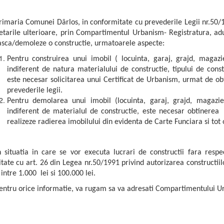
rimaria Comunei Dârlos, in conformitate cu prevederile Legii nr.50/19
etarile ulterioare, prin Compartimentul Urbanism- Registratura, adu
asca/demoleze o constructie, urmatoarele aspecte:
Pentru construirea unui imobil ( locuinta, garaj, grajd, magazie
indiferent de natura materialului de constructie, tipului de const
este necesar solicitarea unui Certificat de Urbanism, urmat de ob
prevederile legii.
Pentru demolarea unui imobil (locuinta, garaj, grajd, magazie,
indiferent de materialul de constructie, este necesar obtinerea
realizeze radierea imobilului din evidenta de Carte Funciara si tot 
n situatia in care se vor executa lucrari de constructii fara respe
tate cu art. 26 din Legea nr.50/1991 privind autorizarea constructiil
intre 1.000 lei si 100.000 lei.
entru orice informatie, va rugam sa va adresati Compartimentului U