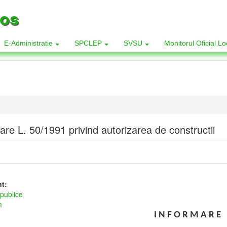
los
E-Administratie
SPCLEP
SVSU
Monitorul Oficial L
are L. 50/1991 privind autorizarea de constructii
nt:
publice
m
I N F O R M A R E