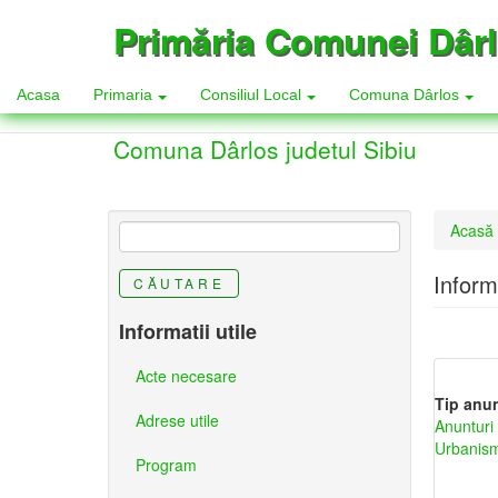
Mergi
Primăria Comunei Dâr
la
conţinutul
principal
Acasa
Primaria
Consiliul Local
Comuna Dârlos
Comuna Dârlos judetul Sibiu
Eşti
Acasă
aici
Inform
CĂUTARE
Informatii utile
Acte necesare
Tip anu
Adrese utile
Anunturi 
Urbanis
Program