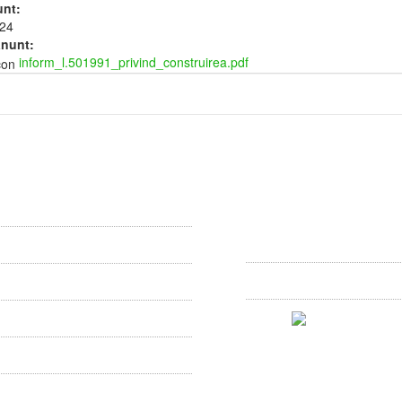
unt:
024
anunt:
inform_l.501991_privind_construirea.pdf
liul Local
Primaria Comunei Dârlo
l local
Comuna Dârlos jud Sibiu, 
Principala nr. 590 cod posta
557090
specialitate
(0040)-0269-852400
 hotarari
darlos
primariadarlos
e supuse dezbaterii publice
 sedintelor
 verbale